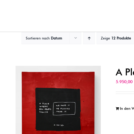
Zum
Inhalt
springen
Sortieren nach
Datum
Zeige
12 Produkte
A P
5.950,0
In den 