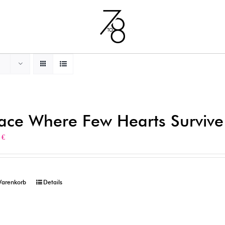
lace Where Few Hearts Survive
0
€
Warenkorb
Details